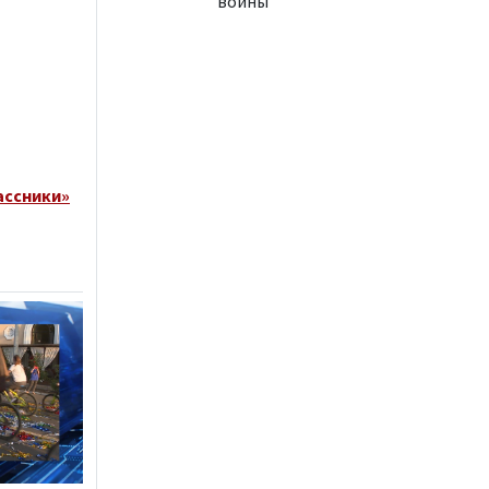
войны
ассники»