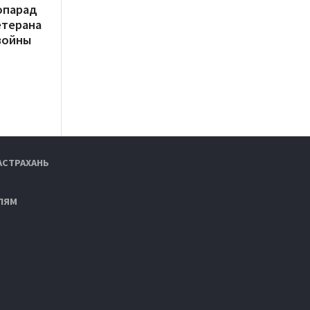
опарад
етерана
войны
АСТРАХАНЬ
ЛЯМ