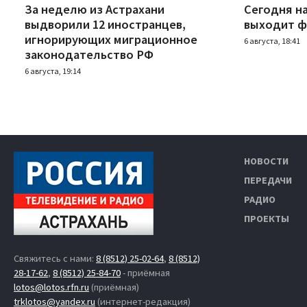
За неделю из Астрахани
Сегодня н
выдворили 12 иностранцев,
выходит ф
игнорирующих миграционное
6 августа, 18:41
законодательство РФ
6 августа, 19:14
НОВОСТИ
ПЕРЕДАЧИ
РАДИО
ПРОЕКТЫ
Свяжитесь с нами:
8 (8512) 25-02-64
,
8 (8512)
28-17-62
,
8 (8512) 25-84-70
- приёмная
lotos@lotos.rfn.ru
(приёмная)
trklotos@yandex.ru
(интернет-редакция)