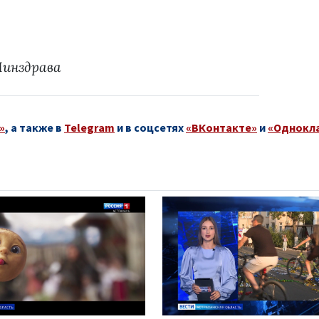
Минздрава
»
, а также в
Telegram
и в соцсетях
«ВКонтакте»
и
«Однокл