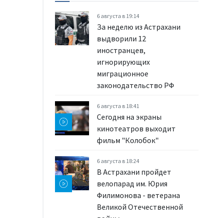
6 августа в 19:14
За неделю из Астрахани
выдворили 12
иностранцев,
игнорирующих
миграционное
законодательство РФ
6 августа в 18:41
Сегодня на экраны
кинотеатров выходит
фильм "Колобок"
6 августа в 18:24
В Астрахани пройдет
велопарад им. Юрия
Филимонова - ветерана
Великой Отечественной