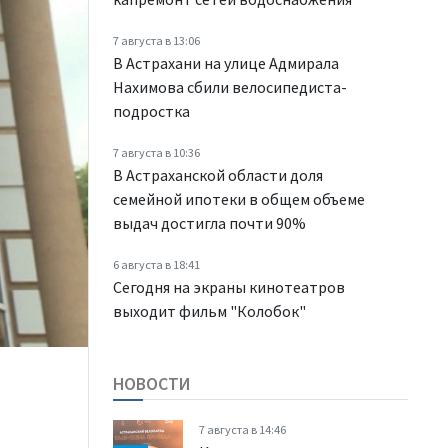
7 августа в 13:06
В Астрахани на улице Адмирала
Нахимова сбили велосипедиста-
подростка
7 августа в 10:36
В Астраханской области доля
семейной ипотеки в общем объеме
выдач достигла почти 90%
6 августа в 18:41
Сегодня на экраны кинотеатров
выходит фильм "Колобок"
НОВОСТИ
7 августа в 14:46