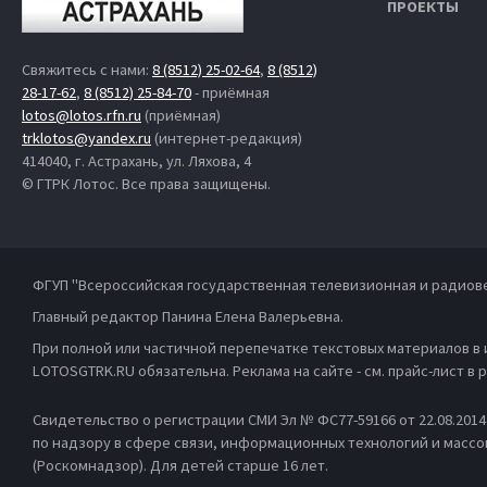
ПРОЕКТЫ
Свяжитесь с нами:
8 (8512) 25-02-64
,
8 (8512)
28-17-62
,
8 (8512) 25-84-70
- приёмная
lotos@lotos.rfn.ru
(приёмная)
trklotos@yandex.ru
(интернет-редакция)
414040, г. Астрахань, ул. Ляхова, 4
© ГТРК Лотос. Все права защищены.
ФГУП "Всероссийская государственная телевизионная и радиов
Главный редактор Панина Елена Валерьевна.
При полной или частичной перепечатке текстовых материалов в
LOTOSGTRK.RU обязательна. Реклама на сайте - см. прайс-лист в
Свидетельство о регистрации СМИ Эл № ФС77-59166 от 22.08.201
по надзору в сфере связи, информационных технологий и масс
(Роскомнадзор). Для детей старше 16 лет.