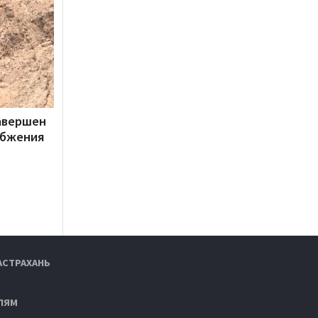
авершен
абжения
АСТРАХАНЬ
ЛЯМ