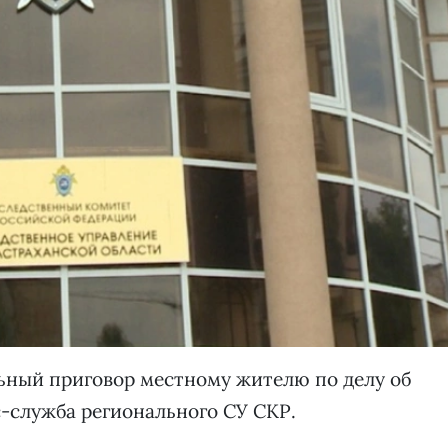
ьный приговор местному жителю по делу об
с-служба регионального СУ СКР.