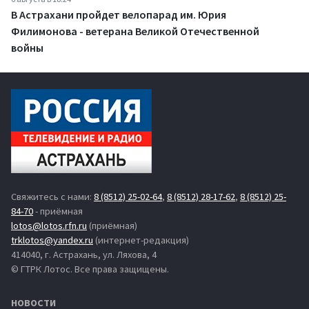
В Астрахани пройдет велопарад им. Юрия
Филимонова - ветерана Великой Отечественной
войны
Свяжитесь с нами:
8 (8512) 25-02-64
,
8 (8512) 28-17-62
,
8 (8512) 25-
84-70
- приёмная
lotos@lotos.rfn.ru
(приёмная)
trklotos@yandex.ru
(интернет-редакция)
414040, г. Астрахань, ул. Ляхова, 4
© ГТРК Лотос. Все права защищены.
НОВОСТИ