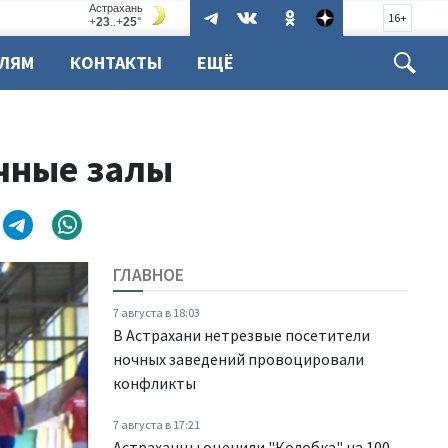
16+
ЕЛЯМ
КОНТАКТЫ
ЕЩЁ
очные залы
ГЛАВНОЕ
7 августа в 18:03
В Астрахани нетрезвые посетители
ночных заведений провоцировали
конфликты
7 августа в 17:21
Астраханцы оценили "Колобка" на 100