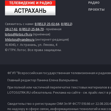
РАДИО
ПРОЕКТЫ
Свяжитесь с нами:
8 (8512) 25-02-64
,
8 (8512)
28-17-62
,
8 (8512) 25-84-70
- приёмная
lotos@lotos.rfn.ru
(приёмная)
trklotos@yandex.ru
(интернет-редакция)
414040, г. Астрахань, ул. Ляхова, 4
© ГТРК Лотос. Все права защищены.
ФГУП "Всероссийская государственная телевизионная и радиов
Главный редактор Панина Елена Валерьевна.
При полной или частичной перепечатке текстовых материалов в
LOTOSGTRK.RU обязательна. Реклама на сайте - см. прайс-лист в
Свидетельство о регистрации СМИ Эл № ФС77-59166 от 22.08.201
по надзору в сфере связи, информационных технологий и масс