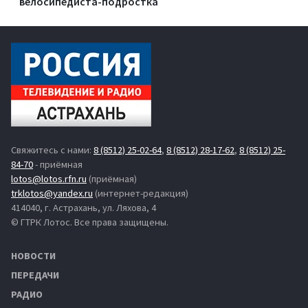
велосипедиста-подростка
Свяжитесь с нами:
8 (8512) 25-02-64
,
8 (8512) 28-17-62
,
8 (8512) 25-
84-70
- приёмная
lotos@lotos.rfn.ru
(приёмная)
trklotos@yandex.ru
(интернет-редакция)
414040, г. Астрахань, ул. Ляхова, 4
© ГТРК Лотос. Все права защищены.
НОВОСТИ
ПЕРЕДАЧИ
РАДИО