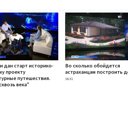
и дан старт историко-
Во сколько обойдется
му проекту
астраханцам построить 
турные путешествия.
16:31
сквозь века"