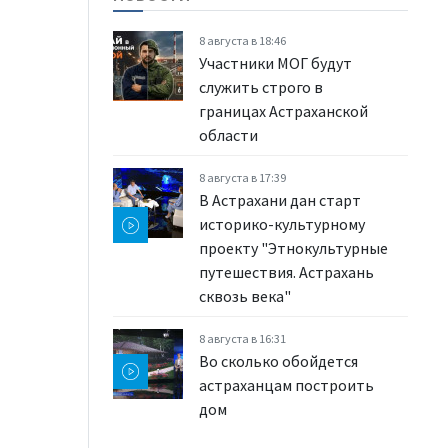
8 августа в 18:46
Участники МОГ будут
служить строго в
границах Астраханской
области
8 августа в 17:39
В Астрахани дан старт
историко-культурному
проекту "Этнокультурные
путешествия. Астрахань
сквозь века"
8 августа в 16:31
Во сколько обойдется
астраханцам построить
дом