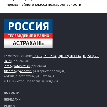
чрезвычайного класса пожароопасности
Свяжитесь с нами:
8 (8512) 25-02-64
,
8 (8512) 28-17-62
,
8 (8512) 25-
84-70
- приёмная
lotos@lotos.rfn.ru
(приёмная)
trklotos@yandex.ru
(интернет-редакция)
414040, г. Астрахань, ул. Ляхова, 4
© ГТРК Лотос. Все права защищены.
НОВОСТИ
ПЕРЕДАЧИ
РАДИО