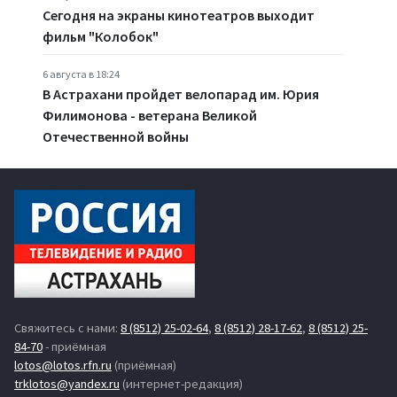
Сегодня на экраны кинотеатров выходит
фильм "Колобок"
6 августа в 18:24
В Астрахани пройдет велопарад им. Юрия
Филимонова - ветерана Великой
Отечественной войны
Свяжитесь с нами:
8 (8512) 25-02-64
,
8 (8512) 28-17-62
,
8 (8512) 25-
84-70
- приёмная
lotos@lotos.rfn.ru
(приёмная)
trklotos@yandex.ru
(интернет-редакция)