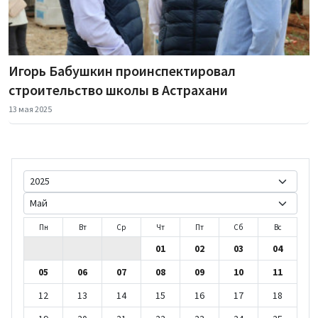
Игорь Бабушкин проинспектировал
строительство школы в Астрахани
13 мая 2025
Пн
Вт
Ср
Чт
Пт
Сб
Вс
01
02
03
04
05
06
07
08
09
10
11
12
13
14
15
16
17
18