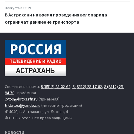
8 августа в 13:19
В Астрахани на время проведения велопарада
ограничат движение транспорта
Свяжитесь с нами:
8 (8512) 25-02-64
,
8 (8512) 28-17-62
,
8 (8512) 25-
84-70
- приёмная
lotos@lotos.rfn.ru
(приёмная)
trklotos@yandex.ru
(интернет-редакция)
414040, г. Астрахань, ул. Ляхова, 4
© ГТРК Лотос. Все права защищены.
НОВОСТИ