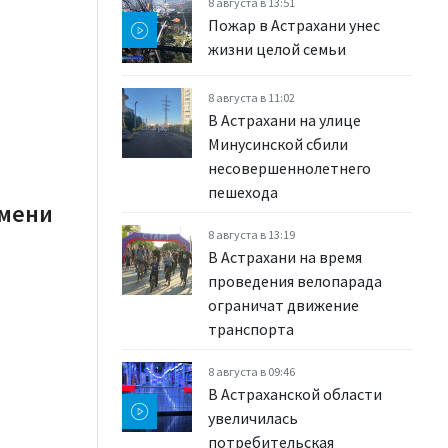
8 августа в 13:51
Пожар в Астрахани унес
жизни целой семьи
8 августа в 11:02
В Астрахани на улице
Минусинской сбили
несовершеннолетнего
пешехода
емени
8 августа в 13:19
В Астрахани на время
проведения велопарада
ограничат движение
транспорта
8 августа в 09:46
В Астраханской области
увеличилась
потребительская