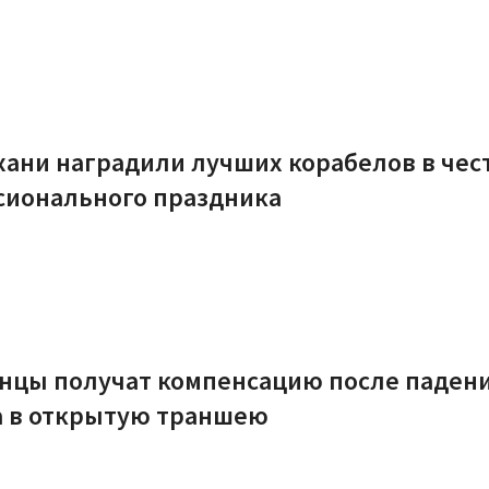
хани наградили лучших корабелов в чес
сионального праздника
анцы получат компенсацию после паден
а в открытую траншею