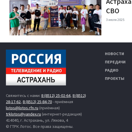
Астраха
СВО
3 июля 2025
НОВОСТИ
ПЕРЕДАЧИ
РАДИО
ПРОЕКТЫ
Свяжитесь с нами:
8 (8512) 25-02-64
,
8 (8512)
28-17-62
,
8 (8512) 25-84-70
- приёмная
lotos@lotos.rfn.ru
(приёмная)
trklotos@yandex.ru
(интернет-редакция)
414040, г. Астрахань, ул. Ляхова, 4
© ГТРК Лотос. Все права защищены.